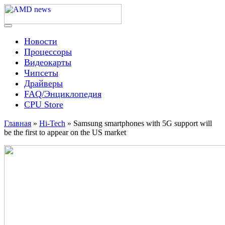
Skip
to
content
Menu
AMD news
Новости
Процессоры
Видеокарты
Чипсеты
Драйверы
FAQ/Энциклопедия
CPU Store
Главная
»
Hi-Tech
»
Samsung smartphones with 5G support will
be the first to appear on the US market