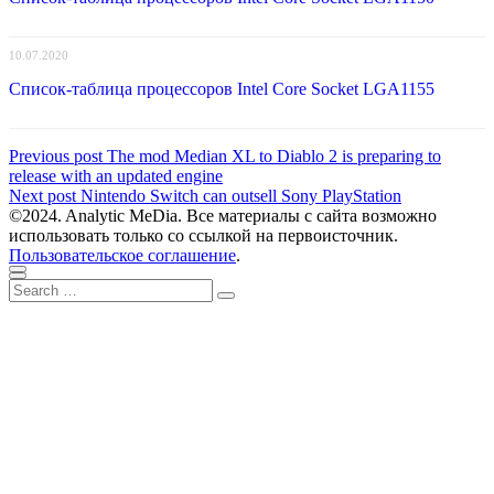
10.07.2020
Список-таблица процессоров Intel Core Socket LGA1155
Навигация
Previous
Previous post
The mod Median XL to Diablo 2 is preparing to
post:
release with an updated engine
по
Next
Next post
Nintendo Switch can outsell Sony PlayStation
записям
post:
©2024. Analytic MeDia. Все материалы с сайта возможно
использовать только со ссылкой на первоисточник.
Пользовательское соглашение
.
Scroll
Close
Search
to
Search
for:
top