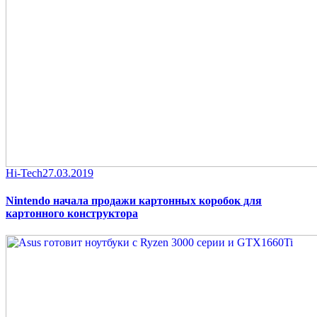
Category
Posted
Hi-Tech
27.03.2019
on
Nintendo начала продажи картонных коробок для
картонного конструктора