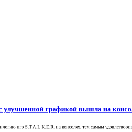
 с улучшенной графикой вышла на консо
логию игр S.T.A.L.K.E.R. на консолях, тем самым удовлетвори