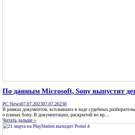
По данным Microsoft, Sony выпустит деш
Categories
Posted
comments
PC News
07.07.2023
07.07.2023
0
on
on
В рамках документов, всплывших в ходе судебных разбирател
По
о планах Sony. В документации, раскрытой во вр…
данным
Читать дальше »
Microsoft,
Sony