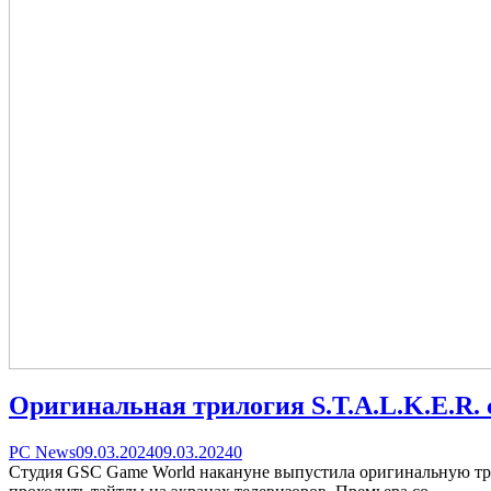
Оригинальная трилогия S.T.A.L.K.E.R.
Categories
Posted
comments
PC News
09.03.2024
09.03.2024
0
on
on
Студия GSC Game World накануне выпустила оригинальную три
Оригинальная