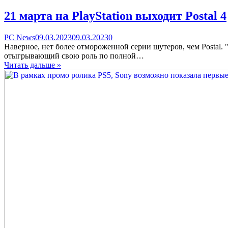
21 марта на PlayStation выходит Postal 4
Categories
Posted
comments
PC News
09.03.2023
09.03.2023
0
on
on
Наверное, нет более отмороженной серии шутеров, чем Postal. 
21
отыгрывающий свою роль по полной…
марта
Читать дальше »
на
PlayStation
выходит
Postal
4