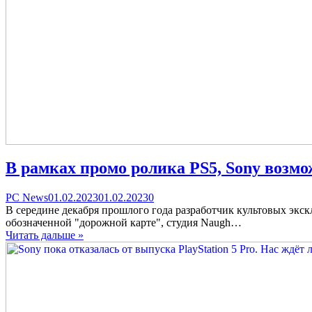
В рамках промо ролика PS5, Sony возмо
Categories
Posted
comments
PC News
01.02.2023
01.02.2023
0
on
on
В середине декабря прошлого года разработчик культовых экскл
В
обозначенной "дорожной карте", студия Naugh…
рамках
Читать дальше »
промо
ролика
PS5,
Sony
возможно
показала