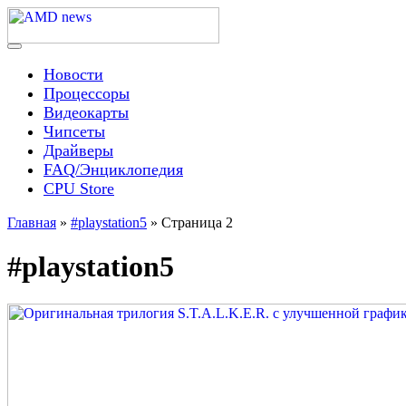
Skip
to
content
Menu
AMD news
Новости
Процессоры
Видеокарты
Чипсеты
Драйверы
FAQ/Энциклопедия
CPU Store
Главная
»
#playstation5
»
Страница 2
#playstation5