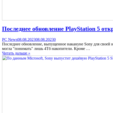
Последнее обновление PlayStation 5 от
Categories
Posted
comments
PC News
08.08.2023
08.08.2023
0
on
on
Последнее обновление, выпущенное накануне Sony для своей и
Последнее
могла "понимать" лишь 4Тб накопители. Кроме …
обновление
Читать дальше »
PlayStation
5
открыло
консоли
совместимость
с
SSD
накопителями
объёмом
до
8Тб