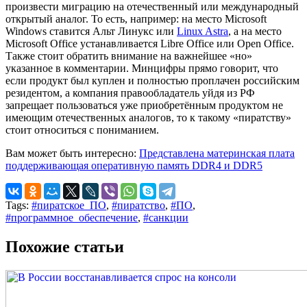
произвести миграцию на отечественный или международный
открытый аналог. То есть, например: на место Microsoft
Windows ставится Альт Линукс или
Linux Astra
, а на место
Microsoft Office устанавливается Libre Office или Open Office.
Также стоит обратить внимание на важнейшее «но»
указанное в комментарии. Минцифры прямо говорит, что
если продукт был куплен и полностью проплачен российским
резидентом, а компания правообладатель уйдя из РФ
запрещает пользоваться уже приобретённым продуктом не
имеющим отечественных аналогов, то к такому «пиратству»
стоит относиться с пониманием.
Вам может быть интересно:
Представлена материнская плата
поддерживающая оперативную память DDR4 и DDR5
Tags:
#пиратское_ПО
,
#пиратство
,
#ПО
,
#программное_обеспечение
,
#санкции
Похожие статьи