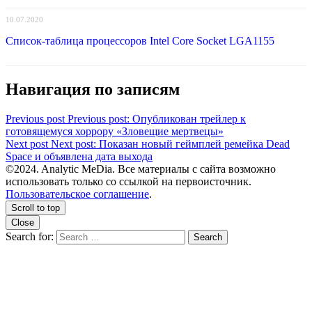
10.07.2020
Список-таблица процессоров Intel Core Socket LGA1155
Навигация по записям
Previous post
Previous post:
Опубликован трейлер к
готовящемуся хоррору «Зловещие мертвецы»
Next post
Next post:
Показан новый геймплей ремейка Dead
Space и объявлена дата выхода
©2024. Analytic MeDia. Все материалы с сайта возможно
использовать только со ссылкой на первоисточник.
Пользовательское соглашение
.
Scroll to top
Close
Search for:
Search