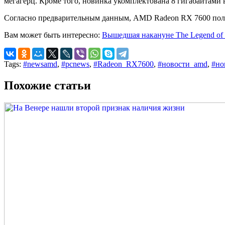
мегагерц. Кроме того, новинка укомплектована 8 гигабайтам
Согласно предварительным данным, AMD Radeon RX 7600 получ
Вам может быть интересно:
Вышедшая накануне The Legend of 
Tags:
#newsamd
,
#pcnews
,
#Radeon_RX7600
,
#новости_amd
,
#но
Похожие статьи