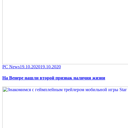
Category
Posted
PC News
19.10.2020
19.10.2020
on
На Венере нашли второй признак наличия жизни