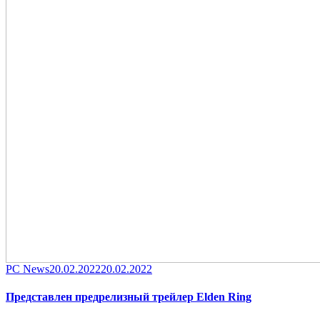
Category
Posted
PC News
20.02.2022
20.02.2022
on
Представлен предрелизный трейлер Elden Ring