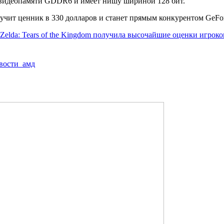
и видеопамяти GDDR6 и имеет нишу шириной 128 бит.
ит ценник в 330 долларов и станет прямым конкурентом GeForce
Zelda: Tears of the Kingdom получила высочайшие оценки игроко
вости_амд