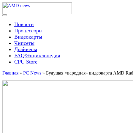
Skip
to
content
Menu
AMD news
Новости
Процессоры
Видеокарты
Чипсеты
Драйверы
FAQ/Энциклопедия
CPU Store
Главная
»
PC News
»
Будущая «народная» видеокарта AMD Rad