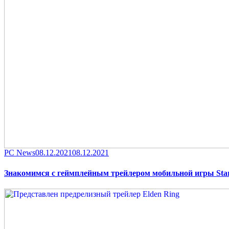
Category
Posted
PC News
08.12.2021
08.12.2021
on
Знакомимся с геймплейным трейлером мобильной игры Star