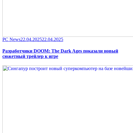
Category
Posted
PC News
22.04.2025
22.04.2025
on
Разработчики DOOM: The Dark Ages показали новый
сюжетный трейлер к игре