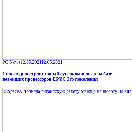
Category
Posted
PC News
12.05.2021
12.05.2021
on
Сингапур построит новый суперкомпьютер на базе
новейших процессоров EPYC 3го поколения