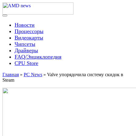
Skip
to
content
Menu
AMD news
Новости
Процессоры
Видеокарты
Чипсеты
Драйверы
FAQ/Энциклопедия
CPU Store
Главная
»
PC News
»
Valve упорядочила систему скидок в
Steam