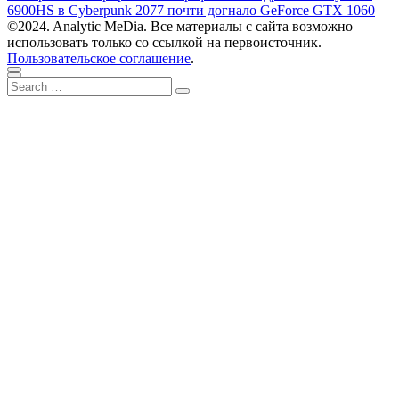
записям
post:
6900HS в Cyberpunk 2077 почти догнало GeForce GTX 1060
©2024. Analytic MeDia. Все материалы с сайта возможно
использовать только со ссылкой на первоисточник.
Пользовательское соглашение
.
Scroll
Close
Search
to
Search
for:
top