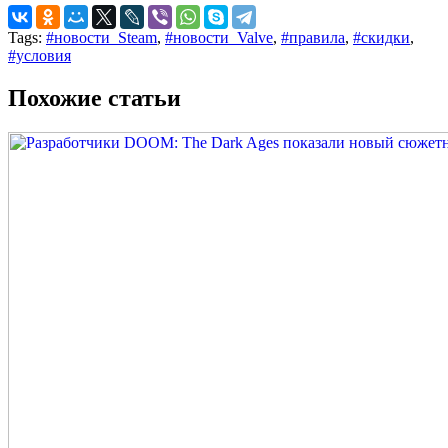
Tags:
#новости_Steam
,
#новости_Valve
,
#правила
,
#скидки
,
#условия
Похожие статьи