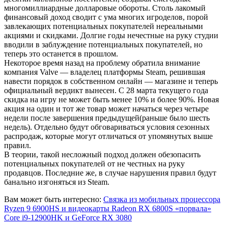
многомиллиардные долларовые обороты. Столь лакомый
финансовый доход сводит с ума многих игроделов, порой
завлекающих потенциальных покупателей нереальными
акциями и скидками. Долгие годы нечестные на руку студии
вводили в заблуждение потенциальных покупателей, но
теперь это останется в прошлом.
Некоторое время назад на проблему обратила внимание
компания Valve — владелец платформы Steam, решившая
навести порядок в собственном онлайн — магазине и теперь
официальный вердикт вынесен. С 28 марта текущего года
скидка на игру не может быть менее 10% и более 90%. Новая
акция на один и тот же товар может начаться через четыре
недели после завершения предыдущей(раньше было шесть
недель). Отдельно будут обговариваться условия сезонных
распродаж, которые могут отличаться от упомянутых выше
правил.
В теории, такой несложный подход должен обезопасить
потенциальных покупателей от не честных на руку
продавцов. Последние же, в случае нарушения правил будут
банально изгоняться из Steam.
Вам может быть интересно:
Связка из мобильных процессора
Ryzen 9 6900HS и видеокарты Radeon RX 6800S «порвала»
Core i9-12900HK и GeForce RX 3080