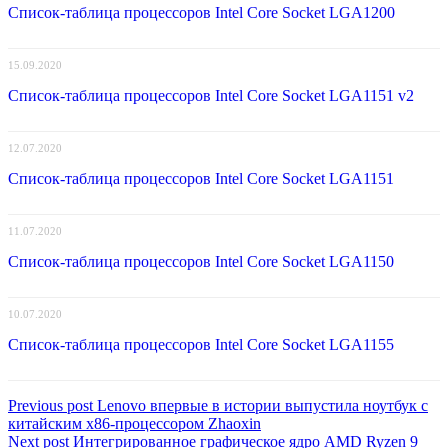
Список-таблица процессоров Intel Core Socket LGA1200
15.09.2020
Список-таблица процессоров Intel Core Socket LGA1151 v2
12.07.2020
Список-таблица процессоров Intel Core Socket LGA1151
11.07.2020
Список-таблица процессоров Intel Core Socket LGA1150
10.07.2020
Список-таблица процессоров Intel Core Socket LGA1155
Навигация
Previous
Previous post
Lenovo впервые в истории выпустила ноутбук с
post:
китайским x86-процессором Zhaoxin
по
Next
Next post
Интегрированное графическое ядро AMD Ryzen 9