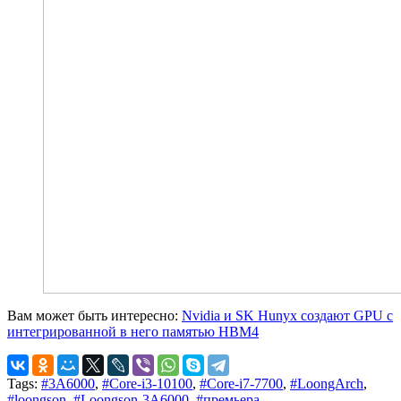
Вам может быть интересно:
Nvidia и SK Hunyx создают GPU с
интегрированной в него памятью HBM4
Tags:
#3A6000
,
#Core-i3-10100
,
#Core-i7-7700
,
#LoongArch
,
#loongson
,
#Loongson-3A6000
,
#премьера
,