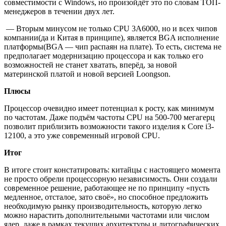
совместимости с Windows, но произойдёт это по словам ТОП-
менеджеров в течении двух лет.
— Вторым минусом не только CPU 3A6000, но и всех чипов
компании(да и Китая в принципе), является BGA исполнение
платформы(BGA — чип распаян на плате). То есть, система не
предполагает модернизацию процессора и как только его
возможностей не станет хватать, вперёд, за новой
материнской платой и новой версией Loongson.
Плюсы
Процессор очевидно имеет потенциал к росту, как минимум
по частотам. Даже подъём частоты CPU на 500-700 мегагерц
позволит приблизить возможности такого изделия к Core i3-
12100, а это уже современный игровой CPU.
Итог
В итоге стоит констатировать: китайцы с настоящего момента
не просто обрели процессорную независимость. Они создали
современное решение, работающее не по принципу «пусть
медленное, отсталое, зато своё», но способное предложить
необходимую рынку производительность, которую легко
можно нарастить дополнительными частотами или числом
ядер, даже в рамках текущих архитектуры и литографических