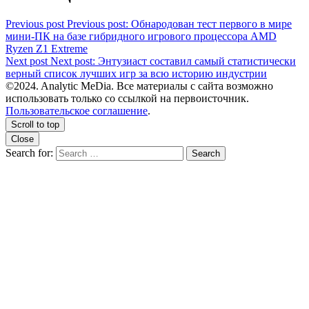
Previous post
Previous post:
Обнародован тест первого в мире
мини-ПК на базе гибридного игрового процессора AMD
Ryzen Z1 Extreme
Next post
Next post:
Энтузиаст составил самый статистически
верный список лучших игр за всю историю индустрии
©2024. Analytic MeDia. Все материалы с сайта возможно
использовать только со ссылкой на первоисточник.
Пользовательское соглашение
.
Scroll to top
Close
Search for:
Search