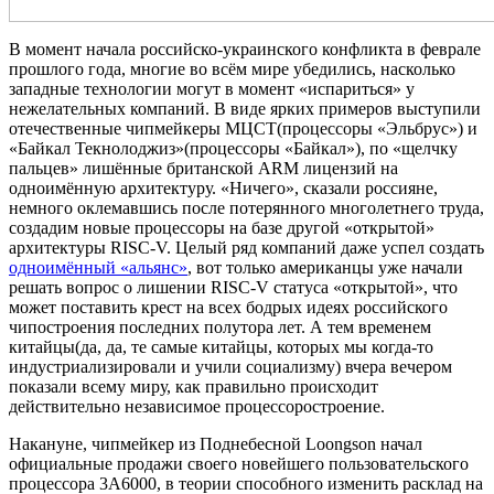
В момент начала российско-украинского конфликта в феврале
прошлого года, многие во всём мире убедились, насколько
западные технологии могут в момент «испариться» у
нежелательных компаний. В виде ярких примеров выступили
отечественные чипмейкеры МЦСТ(процессоры «Эльбрус») и
«Байкал Текнолоджиз»(процессоры «Байкал»), по «щелчку
пальцев» лишённые британской ARM лицензий на
одноимённую архитектуру. «Ничего», сказали россияне,
немного оклемавшись после потерянного многолетнего труда,
создадим новые процессоры на базе другой «открытой»
архитектуры RISC-V. Целый ряд компаний даже успел создать
одноимённый «альянс»
, вот только американцы уже начали
решать вопрос о лишении RISC-V статуса «открытой», что
может поставить крест на всех бодрых идеях российского
чипостроения последних полутора лет. А тем временем
китайцы(да, да, те самые китайцы, которых мы когда-то
индустриализировали и учили социализму) вчера вечером
показали всему миру, как правильно происходит
действительно независимое процессоростроение.
Накануне, чипмейкер из Поднебесной Loongson начал
официальные продажи своего новейшего пользовательского
процессора 3A6000, в теории способного изменить расклад на