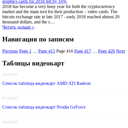
graphics cards for 2018 fell by 16%
2018 has become a very busy year for both the cryptocurrency
market and the main tool for their production – video cards. The
bitcoin exchange rate in late 2017 - early 2018 reached almost 20
thousand dollars, and the c…
Читать дальше »
Навигация по записям
Previous
Page
1
…
Page
415
Page
416
Page
417
…
Page
426
Next
Таблицы видеокарт
10.10.2022
Список-таблица видеокарт AMD ATI Radeon
07.10.2022
Список-таблица видеокарт Nvidia GeForce
06.09.2022