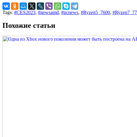
Tags:
#CES2023
,
#newsamd
,
#pcnews
,
#Ryzen5_7600
,
#Ryzen7_77
Похожие статьи