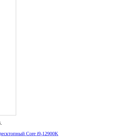
.
десктопный Core i9-12900K