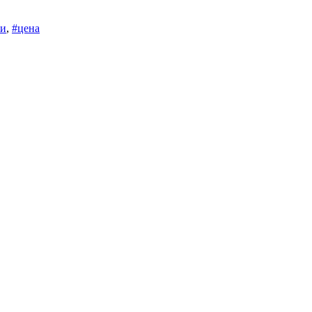
ки
,
#цена