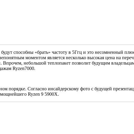
т будут способны «брать» частоту в 5Ггц и это несомненный пл
епонятным моментом является несколько высокая цена на пере
. Впрочем, небольшой теплопакет позволит будущим владельцам
дажам Ryzen7000.
олном порядке. Согласно инсайдерскому фото с будущей презента
е мощнейшего Ryzen 9 5900X.