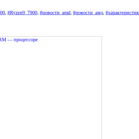
00
,
#Ryzen9_7900
,
#новости_amd
,
#новости_амд
,
#характеристи