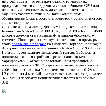
не стоит думать, что речь идёт о каких-то ущербных
продуктах: имеются ввиду чипы с отключёнными GPU или
некоторыми вычислительными ядрами не достигавших
заданных характеристик. При такой компоновки,
обозначенные блоки просто отключаются и остаются в строю
только здоровые.
Согласно данным инсайдеров, AMD подготовила три модели
Renoir-X — Athlon Gold 4100GE, Ryzen 3 4100 и Ryzen 5 4500,
которые должны стать новыми флагманами бюджетного
сегмента. Подтверждением слуха и готовящейся премьеры
стало
появление в продаже
на китайской торговой площадке
Aliexpress пока не анонсированного Athlon Gold PRO 4150GE.
Притом, перед нами не инженерный тестовый образец, а
полностью готовая серийная версия с нанесёнными
маркировками. Согласно представленным продавцом с
помощью утилиты CPU-Z характеристикам, модель несёт в
себе 4 физических ядра без логического деления, объём кэш
L3 составляет 4 мегабайта, а максимальная частота достигает
3270Мгц. Теплопакет новинки укладывается в скромные
35Вт.