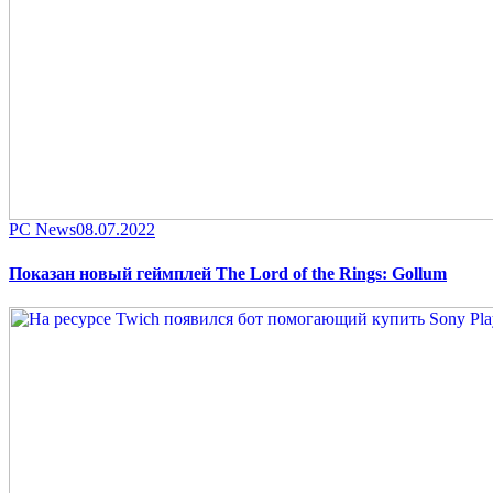
Category
Posted
PC News
08.07.2022
on
Показан новый геймплей The Lord of the Rings: Gollum