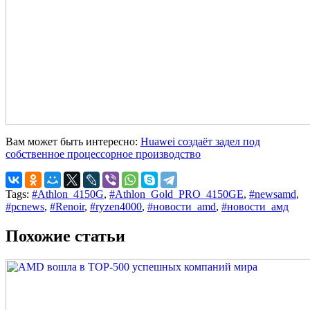
Вам может быть интересно:
Huawei создаёт задел под
собственное процессорное производство
Tags:
#Athlon_4150G
,
#Athlon_Gold_PRO_4150GE
,
#newsamd
,
#pcnews
,
#Renoir
,
#ryzen4000
,
#новости_amd
,
#новости_амд
Похожие статьи