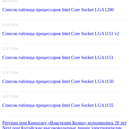
04.05.2021
Список-таблица процессоров Intel Core Socket LGA1200
15.09.2020
Список-таблица процессоров Intel Core Socket LGA1151 v2
12.07.2020
Список-таблица процессоров Intel Core Socket LGA1151
11.07.2020
Список-таблица процессоров Intel Core Socket LGA1150
10.07.2020
Список-таблица процессоров Intel Core Socket LGA1155
Навигация
Previous
Previous post
Киносаге «Властелин Колец» исполнилось 20 лет
Next
post:
Next post
Китайские высоковольтные линии электропередач