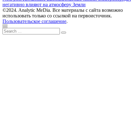
по
post:
негативно влияют на атмосферу Земли
записям
©2024. Analytic MeDia. Все материалы с сайта возможно
использовать только со ссылкой на первоисточник.
Пользовательское соглашение
.
Scroll
Close
Search
to
Search
for:
top