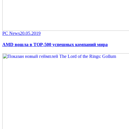
Category
Posted
PC News
20.05.2019
on
AMD вошла в TOP-500 успешных компаний мира