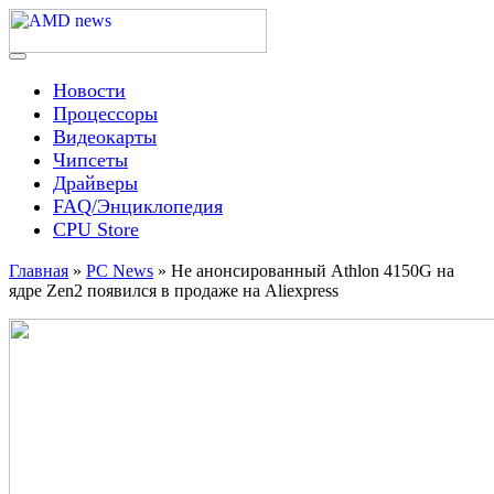
Skip
to
content
Menu
AMD news
Новости
Процессоры
Видеокарты
Чипсеты
Драйверы
FAQ/Энциклопедия
CPU Store
Главная
»
PC News
»
Не анонсированный Athlon 4150G на
ядре Zen2 появился в продаже на Aliexpress