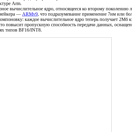
ктуре Arm.
ное вычислительное ядро, относящееся ко второму поколению л
пмейкера —
ARMv9
, что подразумевание применение 7нм или бо
мпоновку: каждое вычислительное ядро теперь получает 2Мб кэ
то повысит пропускную способность передачи данных, оснащен
ях типов BF16/INT8.