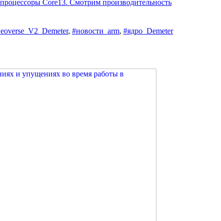
 процессоры Core13. Смотрим производительность
eoverse_V2_Demeter
,
#новости_arm
,
#ядро_Demeter