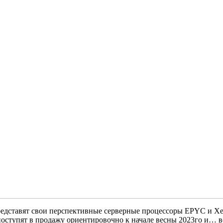
представят свои перспективные серверные процессоры EPYC и X
ступят в продажу ориентировочно к начале весны 2023го и… вст