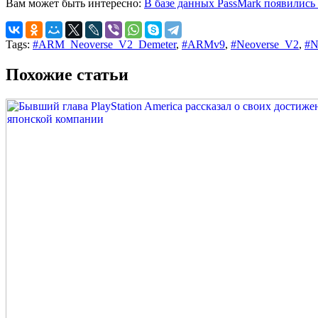
Вам может быть интересно:
В базе данных PassMark появились
Tags:
#ARM_Neoverse_V2_Demeter
,
#ARMv9
,
#Neoverse_V2
,
#N
Похожие статьи