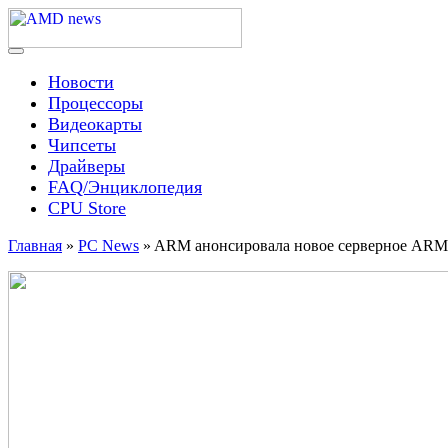
Skip
to
content
Menu
AMD news
Новости
Процессоры
Видеокарты
Чипсеты
Драйверы
FAQ/Энциклопедия
CPU Store
Главная
»
PC News
»
ARM анонсировала новое серверное ARMv