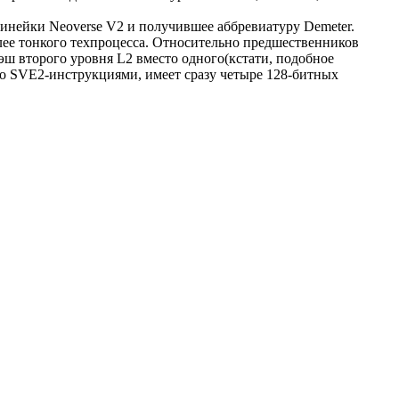
инейки Neoverse V2 и получившее аббревиатуру Demeter.
лее тонкого техпроцесса. Относительно предшественников
ш второго уровня L2 вместо одного(кстати, подобное
о SVE2-инструкциями, имеет сразу четыре 128-битных