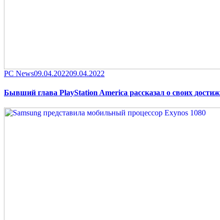
Category
Posted
PC News
09.04.2022
09.04.2022
on
Бывший глава PlayStation America рассказал о своих дост