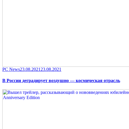
Category
Posted
PC News
23.08.2021
23.08.2021
on
В России деградирует воздушно — космическая отрасль