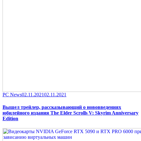
Category
Posted
PC News
02.11.2021
02.11.2021
on
Вышел трейлер, рассказывающий о нововведениях
юбилейного издания The Elder Scrolls V: Skyrim Anniversary
Edition