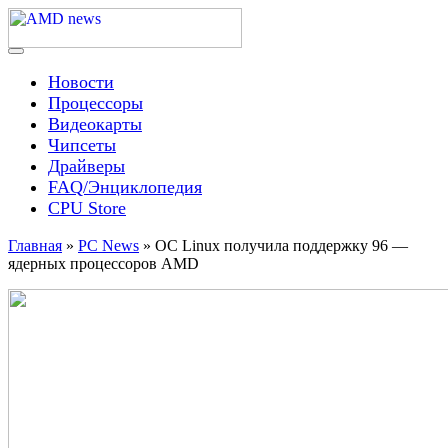
Skip
to
content
Menu
AMD news
Новости
Процессоры
Видеокарты
Чипсеты
Драйверы
FAQ/Энциклопедия
CPU Store
Главная
»
PC News
»
ОС Linux получила поддержку 96 —
ядерных процессоров AMD