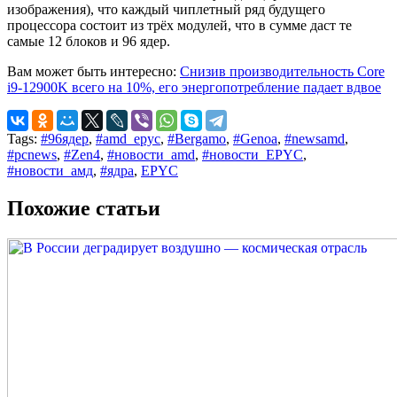
изображения), что каждый чиплетный ряд будущего
процессора состоит из трёх модулей, что в сумме даст те
самые 12 блоков и 96 ядер.
Вам может быть интересно:
Снизив производительность Core
i9-12900K всего на 10%, его энергопотребление падает вдвое
Tags:
#96ядер
,
#amd_epyc
,
#Bergamo
,
#Genoa
,
#newsamd
,
#pcnews
,
#Zen4
,
#новости_amd
,
#новости_EPYC
,
#новости_амд
,
#ядра
,
EPYC
Похожие статьи