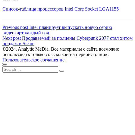
Список-таблица процессоров Intel Core Socket LGA1155
Навигация
Previous
Previous post
Intel планирует выпускать новую серию
post:
видеокарт каждый год
по
Next
Next post
Продаваемый за полцены Cyberpunk 2077 стал хитом
записям
post:
продаж в Steam
©2024. Analytic MeDia. Все материалы с сайта возможно
использовать только со ссылкой на первоисточник.
Пользовательское соглашение
.
Scroll
Close
Search
to
Search
for:
top