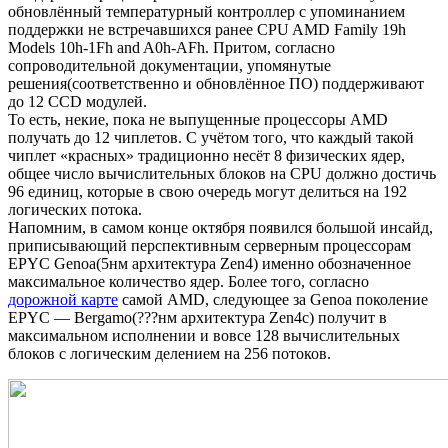
обновлённый температурный контроллер с упоминанием
поддержки не встречавшихся ранее CPU AMD Family 19h
Models 10h-1Fh and A0h-AFh. Притом, согласно
сопроводительной документации, упомянутые
решения(соответственно и обновлённое ПО) поддерживают
до 12 CCD модулей.
То есть, некие, пока не выпущенные процессоры AMD
получать до 12 чиплетов. С учётом того, что каждый такой
чиплет «красных» традиционно несёт 8 физических ядер,
общее число вычислительных блоков на CPU должно достичь
96 единиц, которые в свою очередь могут делиться на 192
логических потока.
Напомним, в самом конце октября появился большой инсайд,
приписывающий перспективным серверным процессорам
EPYC Genoa(5нм архитектура Zen4) именно обозначенное
максимальное количество ядер. Более того, согласно
дорожной карте
самой AMD, следующее за Genoa поколение
EPYC — Bergamo(???нм архитектура Zen4c) получит в
максимальном исполнении и вовсе 128 вычислительных
блоков с логическим делением на 256 потоков.